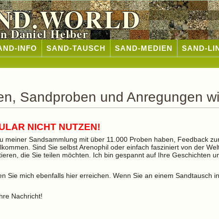
ND.WORLD
n Daniel Helber
AND-INFO
SAND-TAUSCH
SAND-MEDIEN
SAND-LI
gen, Sandproben und Anregungen w
ULAR NICHT NUTZEN!
n zu meiner Sandsammlung mit über 11.000 Proben haben, Feedback zu
llkommen. Sind Sie selbst Arenophil oder einfach fasziniert von der We
eren, die Sie teilen möchten. Ich bin gespannt auf Ihre Geschichten
 Sie mich ebenfalls hier erreichen. Wenn Sie an einem Sandtausch inte
Ihre Nachricht!