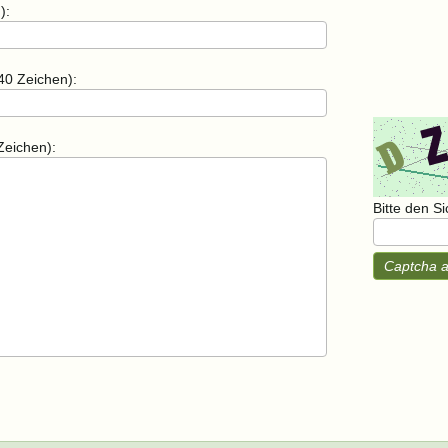
):
40 Zeichen):
Zeichen):
Bitte den S
Captcha a