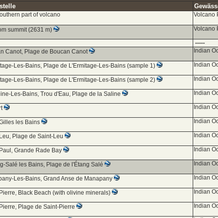
telle
Gewässe
outhern part of volcano
Volcano 
Volcano 
rom summit (2631 m)
-----
Indian O
n Canot, Plage de Boucan Canot
Indian O
itage-Les-Bains, Plage de L'Ermitage-Les-Bains (sample 1)
Indian O
itage-Les-Bains, Plage de L'Ermitage-Les-Bains (sample 2)
Indian O
ine-Les-Bains, Trou d'Eau, Plage de la Saline
Indian O
rt
Indian O
Gilles les Bains
Indian O
-Leu, Plage de Saint-Leu
Indian O
-Paul, Grande Rade Bay
Indian O
g-Salé les Bains, Plage de l'Étang Salé
Indian O
any-Les-Bains, Grand Anse de Manapany
Indian O
Pierre, Black Beach (with olivine minerals)
Indian O
Pierre, Plage de Saint-Pierre