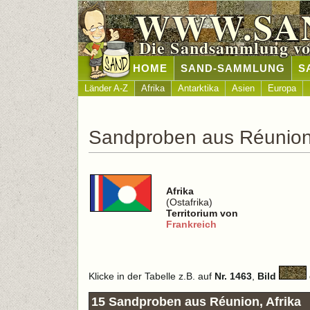
WWW.SA
Die Sandsammlung vo
HOME
SAND-SAMMLUNG
S
Länder A-Z
Afrika
Antarktika
Asien
Europa
Sandproben aus Réunio
Afrika
(Ostafrika)
Territorium von
Frankreich
Klicke in der Tabelle z.B. auf
Nr. 1463
,
Bild
15 Sandproben aus Réunion, Afrika