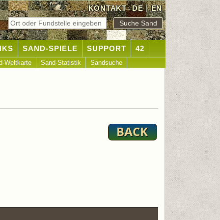
KONTAKT
DE
|
EN
NKS
SAND-SPIELE
SUPPORT
42
d-Weltkarte
Sand-Statistik
Sandsuche