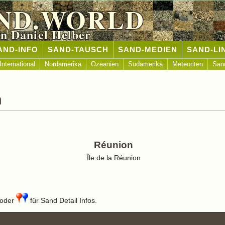
ND.WORLD
n Daniel Helber
AND-INFO
SAND-TAUSCH
SAND-MEDIEN
SAND-LI
International
Nordamerika
Ozeanien
Südamerika
Meteoriten
San
n
Réunion
Île de la Réunion
oder
für Sand Detail Infos.