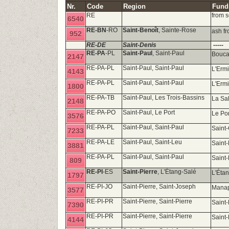
Nr.
Code
Region
Funds
RE
from s
6540
RE-BN
-RO
Saint-Benoît
, Sainte-Rose
ash f
952
RE-DE
Saint-Denis
-----
RE-PA
-PL
Saint-Paul
, Saint-Paul
Bouca
2147
RE-PA-PL
Saint-Paul, Saint-Paul
L'Erm
4143
RE-PA-PL
Saint-Paul, Saint-Paul
L'Erm
1800
RE-PA-TB
Saint-Paul, Les Trois-Bassins
La Sal
2148
RE-PA-PO
Saint-Paul, Le Port
Le Po
3576
RE-PA-PL
Saint-Paul, Saint-Paul
Saint-
7233
RE-PA-LE
Saint-Paul, Saint-Leu
Saint
3881
RE-PA-PL
Saint-Paul, Saint-Paul
Saint
809
RE-PI
-ES
Saint-Pierre
, L'Étang-Salé
L'Étan
1797
RE-PI-JO
Saint-Pierre, Saint-Joseph
Manap
3577
RE-PI-PR
Saint-Pierre, Saint-Pierre
Saint-
7390
RE-PI-PR
Saint-Pierre, Saint-Pierre
Saint-
4144