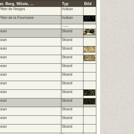
r, Berg, Wüste, ...
Typ
Bild
Piton de Neiges
Vulkan
Piton de la Fournaise
Vulkan
-----
cean
Strand
cean
Strand
cean
Strand
cean
Strand
cean
Strand
cean
Strand
cean
Strand
cean
Strand
cean
Strand
cean
Strand
cean
Strand
cean
Strand