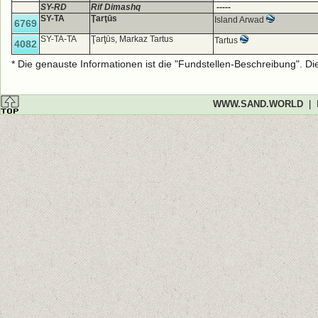
SY-RD
Rif Dimashq
-----
SY-TA
Ţarţūs
Island Arwad
6769
SY-TA-TA
Ţarţūs, Markaz Tartus
Tartus
4082
* Die genauste Informationen ist die "Fundstellen-Beschreibung". D
WWW.SAND.WORLD
|