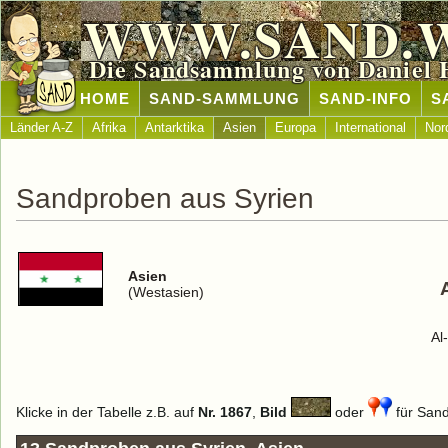
WWW.SAND.
Die Sandsammlung von Daniel 
HOME
SAND-SAMMLUNG
SAND-INFO
S
Länder A-Z
Afrika
Antarktika
Asien
Europa
International
Nor
Sandproben aus Syrien
Asien
(Westasien)
Al
Klicke in der Tabelle z.B. auf
Nr. 1867
,
Bild
oder
für Sand