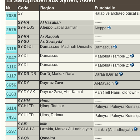
13 Sandproben aus Syrien, Asien
Nr.
Code
Region
Fundstelle
SY
Halabiye archaeological si
7089
SY-HA
Al Ḥasakah
-----
SY-HL
-JS
Aleppo
, Jabal Sam'an
Aleppo
2575
SY-RA
Ar Raqqah
-----
SY-SU
As Suwaydā'
-----
SY-DI
-DI
Damascus
, Madinah Dimashq
Damascus
6115
SY-DI
Damascus
Maaloula (sample 1)
3647
SY-DI
Damascus
Maaloula (sample 2)
6116
SY-DR
-DR
Dar`ā
, Markaz Dar'a
Daraa (Darʿā)
6117
SY-DY
Dayr az Zawr
Al-Mayadin
6656
SY-DY-AK
Dayr az Zawr, Abu-Kamal
Mari (Tell Hariri, old town
6163
SY-HM
Hama
-----
SY-HI
-TD
Ḥimṣ
, Tadmur
Palmyra, Palmyra Ruins (
6114
SY-HI-TD
Ḥimṣ, Tadmur
Palmyra, Palmyra Ruins (
7431
SY-ID
Idlib
-----
SY-LA
-LA
Latakia
, Markaz Al-Ladhiqiyah
Latakia (Al Ladhqiyah)
5597
SY-QU
Quneitra
-----