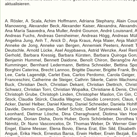
aktualisieren.
A. Rösler, A. Scala, Achim Hoffmann, Adriana Stephany, Alain Couette, Alain Roch, Albert Gaydon, Albert Chi, Albert Evert, Albina Beltrame, Alen Muhek, Alex Boonyakiat Manowong, Alexander Beck, Alexander Kaiser, Alexandra, Alexandra Flamand, Alfons Kuck, Ali Badawi, Alice Gautrau, Amely Deiss, Aminath Shareef, Ana Carolina Rocha, Ana María Saavedra, Ana Muller, André Gounon, André Louisnard, Andrea Bibic-Vasovic, Andrea Ciabatti, Andrea Eigner, Andrea Oppicelli, Andrea Senger, Andreas Dieterle, Andreas Fuchs, Andreas Gensheimer, Andreas Högg, Andreas Müller, Andreas Siedler, Andreas Walter, Andreas Wienzer, Andy de Ville d'Avray, Anenette Seifart, Anette, Angelina Jung, Anh T., Anick D., Anja Kraus, Anja Maier, Anja Malchereck, Anna Genovese Pichilli, Anne Maduro, Anne Walter, Anne-Chantal Leresche, Anne-Gret Thode, Anneke de Jong, Anneke van Bergen, Annemiek Peeters, Annett Thiele, Annette Augustin, Ansgar Constantin, Anthony Simm, Antje Dieckmann, Armando Farina, Armin Deutschle, Arnold Lücke, Asel Asypbaeva, Astrid Wenzke, Axel Renk, B. Mertens, B. Boero, B. Carossino, B. Vittonatti, B.S. Khadka, Bachmann, Barbara O'Shea, Barbara Gerhold, Barbara Kressig, Barbara Kürsten, Barbara Quiroga Gonzales, Bärbel Schwarz, Bea Pischulti, Beate, Beate Benz, Beate Böhmerle, Beate Schmidt, Ben Kock, Benjamin Hummel, Bennett Daidone, Benoît Chiron, Berangčre Andrieu, Bernard F., Bernard Ulatowski, Bernardo Guarachi, Bernd Fleischhauer, Bernd Rein, Bernhard Kumminger, Bernhard Ledermann, Bettina Schneider, Bettina Spoo, Bianca Brandstetter, Bill Halepesta, Birge Lenhard, Birgit Scharnowski, Birte Pearce, Blaha, Bob, Borghini Caterina, Brecht Lannoo, Brigitte Dauner, Brigitte Frank, Bruckner, C. Braun, C. Bremaud, Caecilia Boehmisch, Capy, Carina Kopp, Carine Prosper, Carinne R., Carl Lee, Carla Lagendijk, Carlet Ewa, Carlos Perdomo, Carola Geiger, Carola Moosmann, Carolien Kleinjan, Carsten Schmidt, Catarina Cymbron, Caterina Borghini, Caterina Franceschini, Catherine de Steiger, Cathrin Sikerle, Catrin Wachsmann, Celestine Arnaud, Celestino Quirici, Chehab, Chody Yvette, Christel Loock, Christian Ante, Christian Buck, Christian Dech, Christian Dekant, Christian Diettrich, Christian Enders, Christian G., Christian Gierelt, Christian Hausen, Christian J., Christian Kuhn, Christian Schwarz, Christian Torri, Christian Wopalka, Christiane & Denis, Christiane Kaiser, Christina Ritter, Christine Bourricaud, Christine Seenreze, Christine Wahl, Christof Rapala, Christoph Grube, Christoph Linden, Christopher Maslon, Cin Gin, Clair McCartney, Claude Lourtioz, Claudia, Claudia Freitas Cruz, Claudia Grimm, Claudia Müller, Claudia Stock, Claudia Stürck, Claudia Wagner, Claudio Lorenzoni, Claus, Claus-Peter Kalka, Connie Glang, D. Dotterweiche, D. Infantino, Daisy Parmentier, Dana Göbel, Daniel Acker, Daniel Helber, Daniel Klemp, Daniel Schneider, Daniela Hohlfeld, Daniela Reich, Daniela Ried, Daniele, Daniele De Renzi, Daniele Martinelli, Dardenne, Dario Bairini, Davide, Dennis Campise, Detlef Scholz, Detlef Szytniewski, Di Lorenzo Enrico, Diana Bekaert, Diana Stoyanova, Dianna Collins, Didier Pryzbyla, Dieter Homeier, Dieter Leonhard, Dietmar Lösche, Dina Cheraghvand, Diotima Van Hoeylandt, Dirk Beple, Djamel Gerant Radjeb, Doeger Buelent, Dominik Scherer, Donald Sewell, Doret Kotherja, Do