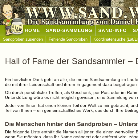
WWW.SAND.
Die Sandsammlung von Daniel 
HOME
SAND-SAMMLUNG
SAND-INFO
S
Sandproben zusenden
Fehlende Sandproben
Koordinatensuche (Lat/L
Hall of Fame der Sandsammler –
Ein herzlicher Dank geht an alle, die meine Sandsammlung im Laufe 
die mit ihrer Leidenschaft und ihrem Engagement dazu beigetrage
Ob durch persönliche Treffen, als Geschenk, per Post oder im Rah
Unterstützung wäre es nicht möglich gewesen, eine Sammlung von s
Jeder von Ihnen hat einen kleinen Teil der Welt zu mir gebracht, und
Teil von Ihnen – ein gemeinschaftliches Werk, das durch Ihre Beiträ
Die Menschen hinter den Sandproben – Unters
Die folgende Liste enthält die Namen all jener, die einen wertvoll
wenn Sie möchten, dass Ihr Name geändert oder entfernt wird, zögern 