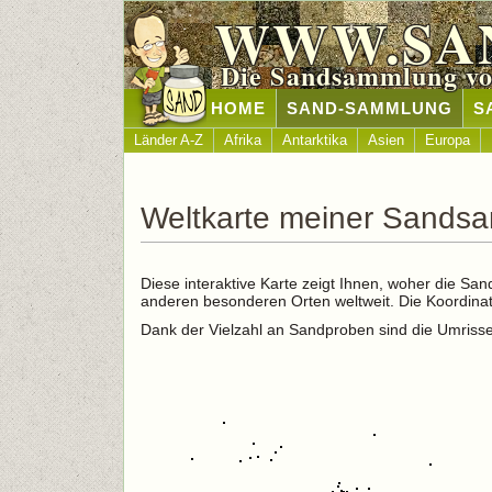
WWW.SA
Die Sandsammlung vo
HOME
SAND-SAMMLUNG
S
Länder A-Z
Afrika
Antarktika
Asien
Europa
Weltkarte meiner Sandsa
Diese interaktive Karte zeigt Ihnen, woher die S
anderen besonderen Orten weltweit. Die Koordinat
Dank der Vielzahl an Sandproben sind die Umrisse d