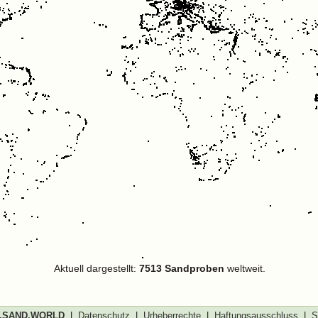
Aktuell dargestellt:
7513 Sandproben
weltweit.
SAND.WORLD
|
Datenschutz
|
Urheberrechte
|
Haftungsausschluss
|
S