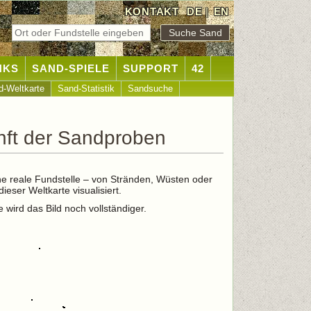
KONTAKT
DE
|
EN
NKS
SAND-SPIELE
SUPPORT
42
d-Weltkarte
Sand-Statistik
Sandsuche
nft der Sandproben
ne reale Fundstelle – von Stränden, Wüsten oder
ser Weltkarte visualisiert.
wird das Bild noch vollständiger.