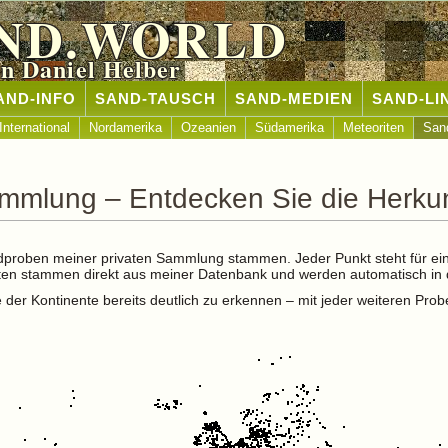
ND.WORLD
n Daniel Helber
AND-INFO
SAND-TAUSCH
SAND-MEDIEN
SAND-LI
International
Nordamerika
Ozeanien
Südamerika
Meteoriten
San
mmlung – Entdecken Sie die Herku
andproben meiner privaten Sammlung stammen. Jeder Punkt steht für ei
en stammen direkt aus meiner Datenbank und werden automatisch in die
er Kontinente bereits deutlich zu erkennen – mit jeder weiteren Probe 