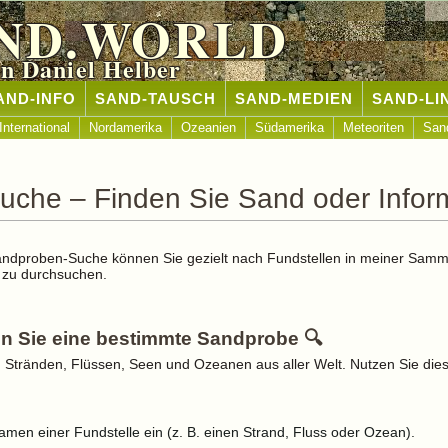
ND.WORLD
n Daniel Helber
AND-INFO
SAND-TAUSCH
SAND-MEDIEN
SAND-LI
International
Nordamerika
Ozeanien
Südamerika
Meteoriten
San
che – Finden Sie Sand oder Infor
Sandproben-Suche können Sie gezielt nach Fundstellen in meiner Samm
 zu durchsuchen.
n Sie eine bestimmte Sandprobe 🔍
tränden, Flüssen, Seen und Ozeanen aus aller Welt. Nutzen Sie dies
amen einer Fundstelle ein (z. B. einen Strand, Fluss oder Ozean).