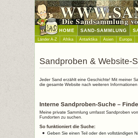
WWW.SA
Die Sandsammlung vo
HOME
SAND-SAMMLUNG
S
Länder A-Z
Afrika
Antarktika
Asien
Europa
Sandproben & Website-Su
Jeder Sand erzählt eine Geschichte! Mit meiner 
die gesamte Website nach weiteren Informationen
Interne Sandproben-Suche – Finde
Meine private Sammlung umfasst Sandproben von S
Fundorten zu suchen.
So funktioniert die Suche:
Geben Sie einen Teil oder den vollständigen N