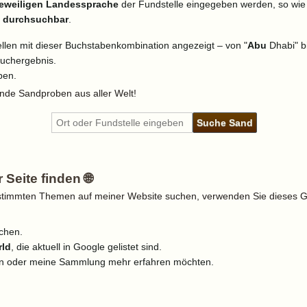
 jeweiligen Landessprache
der Fundstelle eingegeben werden, so wie s
t durchsuchbar
.
len mit dieser Buchstabenkombination angezeigt – von "
Abu
Dhabi" b
Suchergebnis.
ben.
ende Sandproben aus aller Welt!
Seite finden 🌐
estimmten Themen auf meiner Website suchen, verwenden Sie dieses G
chen.
ld
, die aktuell in Google gelistet sind.
len oder meine Sammlung mehr erfahren möchten.