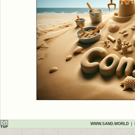
WWW.SAND.WORLD
|