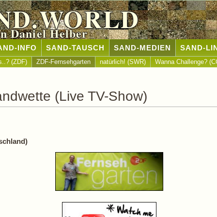
ND.WORLD
n Daniel Helber
AND-INFO
SAND-TAUSCH
SAND-MEDIEN
SAND-LI
s..? (ZDF)
ZDF-Fernsehgarten
natürlich! (SWR)
Wanna Challenge? (C
andwette (Live TV-Show)
tschland)