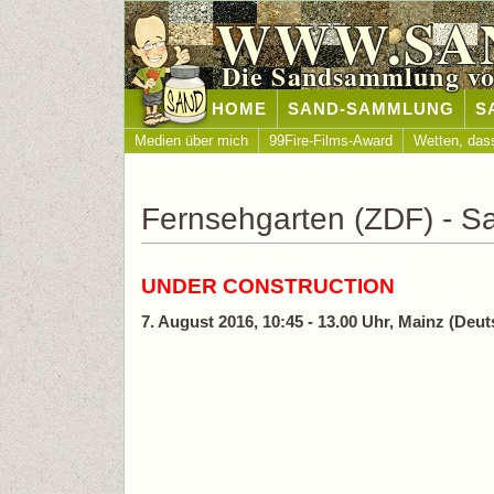
WWW.SA
Die Sandsammlung vo
HOME
SAND-SAMMLUNG
S
Medien über mich
99Fire-Films-Award
Wetten, das
Fernsehgarten (ZDF) - S
UNDER CONSTRUCTION
7. August 2016, 10:45 - 13.00 Uhr, Mainz (Deu