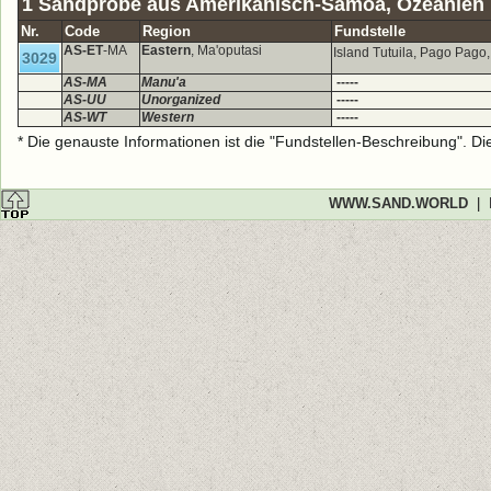
1 Sandprobe aus Amerikanisch-Samoa, Ozeanien
Nr.
Code
Region
Fundstelle
AS-ET
-MA
Eastern
, Ma'oputasi
Island Tutuila, Pago Pago,
3029
AS-MA
Manu'a
-----
AS-UU
Unorganized
-----
AS-WT
Western
-----
* Die genauste Informationen ist die "Fundstellen-Beschreibung". D
WWW.SAND.WORLD
|