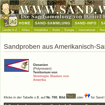
WWW.SAND.
Die Sandsammlung von Daniel 
HOME
SAND-SAMMLUNG
SAND-INFO
S
Länder A-Z
Afrika
Antarktika
Asien
Europa
International
Nor
Sandproben aus Amerikanisch-S
Ozeanien
(Polynesien)
Territorium von
Vereinigte Staaten von
Amerika
Klicke in der Tabelle z.B. auf
Nr. 700
,
Bild
oder
für Sand D