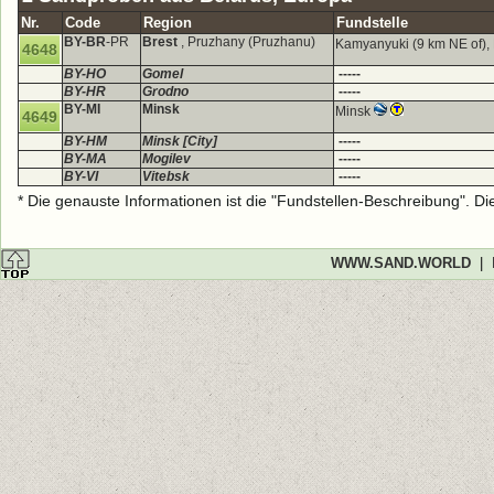
Nr.
Code
Region
Fundstelle
BY-BR
-PR
Brest
, Pruzhany (Pruzhanu)
Kamyanyuki (9 km NE of),
4648
BY-HO
Gomel
-----
BY-HR
Grodno
-----
BY-MI
Minsk
Minsk
4649
BY-HM
Minsk [City]
-----
BY-MA
Mogilev
-----
BY-VI
Vitebsk
-----
* Die genauste Informationen ist die "Fundstellen-Beschreibung". D
WWW.SAND.WORLD
|