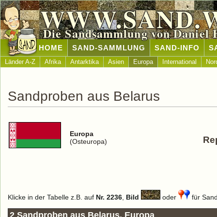
WWW.SAND.
Die Sandsammlung von Daniel 
HOME
SAND-SAMMLUNG
SAND-INFO
S
Länder A-Z
Afrika
Antarktika
Asien
Europa
International
Nor
Sandproben aus Belarus
Europa
Re
(Osteuropa)
Klicke in der Tabelle z.B. auf
Nr. 2236
,
Bild
oder
für Sand
2 Sandproben aus Belarus, Europa