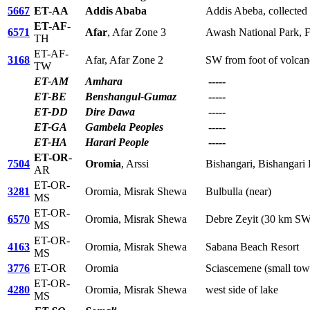
5667
ET-AA
Addis Ababa
Addis Abeba, collected 
ET-AF
-
6571
Afar
, Afar Zone 3
Awash National Park, 
TH
ET-AF-
3168
Afar, Afar Zone 2
SW from foot of volca
TW
ET-AM
Amhara
-----
ET-BE
Benshangul-Gumaz
-----
ET-DD
Dire Dawa
-----
ET-GA
Gambela Peoples
-----
ET-HA
Harari People
-----
ET-OR
-
7504
Oromia
, Arssi
Bishangari, Bishangar
AR
ET-OR-
3281
Oromia, Misrak Shewa
Bulbulla (near)
MS
ET-OR-
6570
Oromia, Misrak Shewa
Debre Zeyit (30 km SW
MS
ET-OR-
4163
Oromia, Misrak Shewa
Sabana Beach Resort
MS
3776
ET-OR
Oromia
Sciascemene (small to
ET-OR-
4280
Oromia, Misrak Shewa
west side of lake
MS