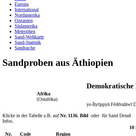
Europa
International
Nordamerika
Ozeanien
Südamerika
Meteoriten
Sand-Weltkarte
Sand-Statistik
Sandsuche
Sandproben aus Äthiopien
Demokratische 
Afrika
(Ostafrika)
ye-Ītyōppyā Fēdēralāwī 
Klicke in der Tabelle z.B. auf
Nr. 1136
,
Bild
oder
für Sand Detail
Infos.
10 
Nr.
Code
Region