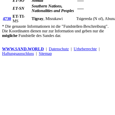
ET-SO
Somali
-----
Southern Nations,
ET-SN
-----
Nationalities and Peoples
ET-TI
-
4730
Tigray
, Misrakawi
Tsigereda (N of), Abu
MS
* Die genauste Informationen ist die "Fundstellen-Beschreibung".
Die Koordinaten dienen nur zur Information und geben nur die
mögliche
Fundstelle des Sandes dar.
WWW.SAND.WORLD
|
Datenschutz
|
Urheberrechte
|
Haftungsausschluss
|
Sitemap