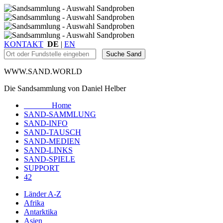
KONTAKT
DE
|
EN
WWW.SAND.WORLD
Die Sandsammlung von Daniel Helber
Home
SAND-SAMMLUNG
SAND-INFO
SAND-TAUSCH
SAND-MEDIEN
SAND-LINKS
SAND-SPIELE
SUPPORT
42
Länder A-Z
Afrika
Antarktika
Asien