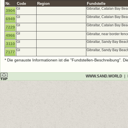
Nr.
Code
Region
Fundstelle
GI
Gibraltar, Catalan Bay Be
3904
GI
Gibraltar, Catalan Bay Be
6949
GI
Gibraltar, Catalan Bay Be
7229
GI
Gibraltar, near border fen
4966
GI
Gibraltar, Sandy Bay Beac
3110
GI
Gibraltar, Sandy Bay Beac
7177
* Die genauste Informationen ist die "Fundstellen-Beschreibung". D
WWW.SAND.WORLD
|