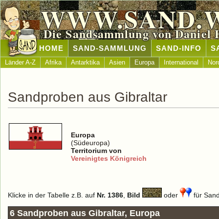
WWW.SAND.
Die Sandsammlung von Daniel 
HOME
SAND-SAMMLUNG
SAND-INFO
S
Länder A-Z
Afrika
Antarktika
Asien
Europa
International
Nor
Sandproben aus Gibraltar
Europa
(Südeuropa)
Territorium von
Vereinigtes Königreich
Klicke in der Tabelle z.B. auf
Nr. 1386
,
Bild
oder
für Sand
6 Sandproben aus Gibraltar, Europa