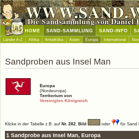
WWW.SAND.
Die Sandsammlung von Daniel 
HOME
SAND-SAMMLUNG
SAND-INFO
S
Länder A-Z
Afrika
Antarktika
Asien
Europa
International
Nor
Sandproben aus Insel Man
Europa
(Nordeuropa)
Territorium von
Vereinigtes Königreich
Klicke in der Tabelle z.B. auf
Nr. 282
,
Bild
oder
für Sand D
1 Sandprobe aus Insel Man, Europa