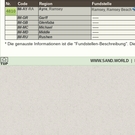
Nr.
Code
Region
Fundstelle
IM-AY
-RA
Ayre
, Ramsey
Ramsey, Ramsey Beach
4810
IM-GR
Garff
-----
IM-GB
Glenfaba
-----
IM-MC
Michael
-----
IM-MD
Middle
-----
IM-RU
Rushen
-----
* Die genauste Informationen ist die "Fundstellen-Beschreibung". D
WWW.SAND.WORLD
|