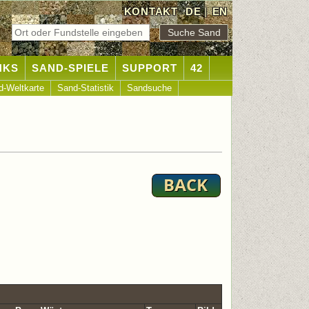
KONTAKT
DE
|
EN
NKS
SAND-SPIELE
SUPPORT
42
d-Weltkarte
Sand-Statistik
Sandsuche