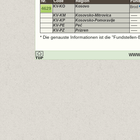
Nr.
Code
Region
Fund
KV-KO
Kosovo
Brod
4629
KV-KM
Kosovsko-Mitrovica
-----
KV-KP
Kosovsko-Pomoravlje
-----
KV-PE
Peć
-----
KV-PZ
Prizren
-----
* Die genauste Informationen ist die "Fundstellen
WWW.