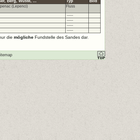
r, Berg, Wüste, ...
Typ
Bild
epenac (Lepenci)
Fluss
-----
-----
-----
-----
nur die
mögliche
Fundstelle des Sandes dar.
itemap