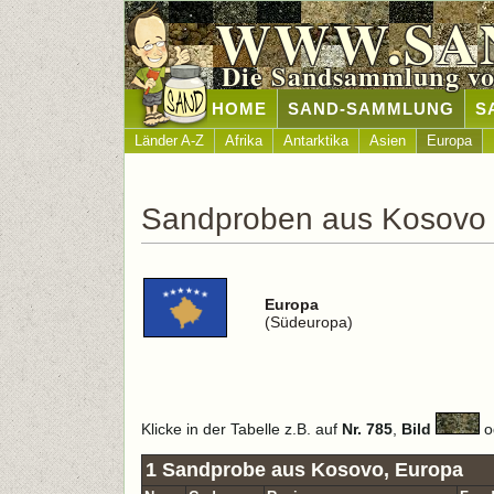
WWW.SA
Die Sandsammlung vo
HOME
SAND-SAMMLUNG
S
Länder A-Z
Afrika
Antarktika
Asien
Europa
Sandproben aus Kosovo
Europa
(Südeuropa)
Klicke in der Tabelle z.B. auf
Nr. 785
,
Bild
o
1 Sandprobe aus Kosovo, Europa