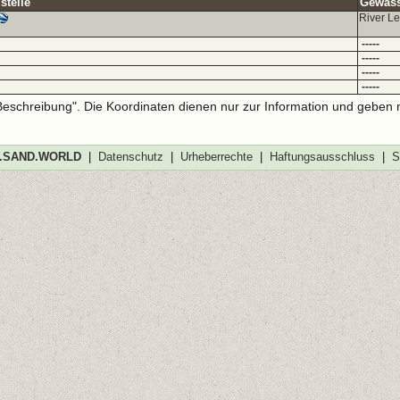
stelle
Gewässe
River L
-----
-----
-----
-----
-Beschreibung". Die Koordinaten dienen nur zur Information und geben 
SAND.WORLD
|
Datenschutz
|
Urheberrechte
|
Haftungsausschluss
|
S