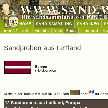
WWW.SAND.
Die Sandsammlung von Daniel 
HOME
SAND-SAMMLUNG
SAND-INFO
S
Länder A-Z
Afrika
Antarktika
Asien
Europa
International
Nor
Sandproben aus Lettland
Europa
(Nordeuropa)
Klicke in der Tabelle z.B. auf
Nr. 1136
,
Bild
oder
für Sand 
12 Sandproben aus Lettland, Europa