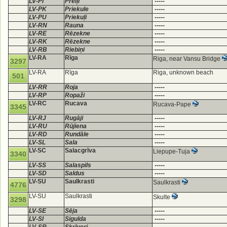
LV-PI
Preiļi
-----
LV-PK
Priekule
-----
LV-PU
Priekuļi
-----
LV-RN
Rauna
-----
LV-RE
Rēzekne
-----
LV-RK
Rēzekne
-----
LV-RB
Riebiņi
-----
LV-RA
Rīga
Riga, near Vansu Bridge
3297
LV-RA
Rīga
Riga, unknown beach
501
LV-RR
Roja
-----
LV-RP
Ropaži
-----
LV-RC
Rucava
Rucava-Pape
3345
LV-RJ
Rugāji
-----
LV-RU
Rūjiena
-----
LV-RD
Rundāle
-----
LV-SL
Sala
-----
LV-SC
Salacgrīva
Liepupe-Tuja
3340
LV-SS
Salaspils
-----
LV-SD
Saldus
-----
LV-SU
Saulkrasti
Saulkrasti
4776
LV-SU
Saulkrasti
Skulte
3298
LV-SE
Sēja
-----
LV-SI
Sigulda
-----