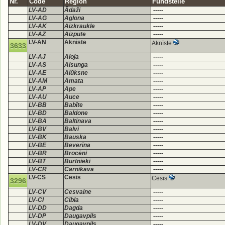
Nr.
Code
Region
Fundstelle
LV-AD
Ādaži
-----
LV-AG
Aglona
-----
LV-AK
Aizkraukle
-----
LV-AZ
Aizpute
-----
LV-AN
Aknīste
Aknīste
3633
LV-AJ
Aloja
-----
LV-AS
Alsunga
-----
LV-AE
Alūksne
-----
LV-AM
Amata
-----
LV-AP
Ape
-----
LV-AU
Auce
-----
LV-BB
Babīte
-----
LV-BD
Baldone
-----
LV-BA
Baltinava
-----
LV-BV
Balvi
-----
LV-BK
Bauska
-----
LV-BE
Beverīna
-----
LV-BR
Brocēni
-----
LV-BT
Burtnieki
-----
LV-CR
Carnikava
-----
LV-CS
Cēsis
Cēsis
3296
LV-CV
Cesvaine
-----
LV-CI
Cibla
-----
LV-DD
Dagda
-----
LV-DP
Daugavpils
-----
LV-DV
Daugavpils
-----