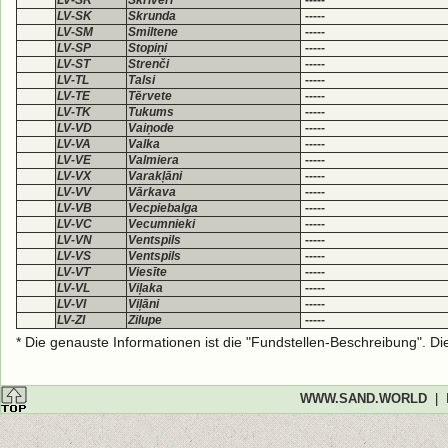
LV-SR
Skrīveri
-----
LV-SK
Skrunda
-----
LV-SM
Smiltene
-----
LV-SP
Stopiņi
-----
LV-ST
Strenči
-----
LV-TL
Talsi
-----
LV-TE
Tērvete
-----
LV-TK
Tukums
-----
LV-VD
Vaiņode
-----
LV-VA
Valka
-----
LV-VE
Valmiera
-----
LV-VX
Varakļāni
-----
LV-VV
Vārkava
-----
LV-VB
Vecpiebalga
-----
LV-VC
Vecumnieki
-----
LV-VN
Ventspils
-----
LV-VS
Ventspils
-----
LV-VT
Viesīte
-----
LV-VL
Viļaka
-----
LV-VI
Viļāni
-----
LV-ZI
Zilupe
-----
* Die genauste Informationen ist die "Fundstellen-Beschreibung". D
WWW.SAND.WORLD
|