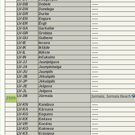
LV-DB
Dobele
-----
LV-DN
Dundaga
-----
LV-DR
Durbe
-----
LV-EN
Engure
-----
LV-ER
Ērgļi
-----
LV-GA
Garkalne
-----
LV-GR
Grobiņa
-----
LV-GU
Gulbene
-----
LV-IE
Iecava
-----
LV-IK
Ikšķile
-----
LV-IL
Ilūkste
-----
LV-IN
Inčukalns
-----
LV-JJ
Jaunjelgava
-----
LV-JA
Jaunpiebalga
-----
LV-JU
Jaunpils
-----
LV-JB
Jēkabpils
-----
LV-JP
Jēkabpils
-----
LV-JE
Jelgava
-----
LV-JL
Jelgava
-----
LV-JM
Jūrmala
Jurmala, Jurmala Beach
2509
LV-KN
Kandava
-----
LV-KA
Kārsava
-----
LV-KG
Ķegums
-----
LV-KK
Ķekava
-----
LV-VR
Kocēnu
-----
LV-KO
Koknese
-----
LV-KS
Krāslava
-----