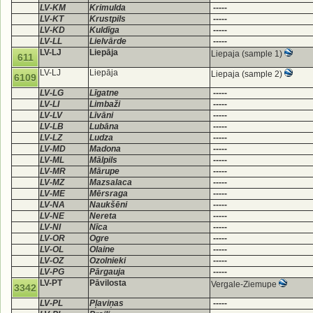
LV-KM
Krimulda
-----
LV-KT
Krustpils
-----
LV-KD
Kuldīga
-----
LV-LL
Lielvārde
-----
LV-LJ
Liepāja
Liepaja (sample 1)
611
LV-LJ
Liepāja
Liepaja (sample 2)
6109
LV-LG
Līgatne
-----
LV-LI
Limbaži
-----
LV-LV
Līvāni
-----
LV-LB
Lubāna
-----
LV-LZ
Ludza
-----
LV-MD
Madona
-----
LV-ML
Mālpils
-----
LV-MR
Mārupe
-----
LV-MZ
Mazsalaca
-----
LV-ME
Mērsraga
-----
LV-NA
Naukšēni
-----
LV-NE
Nereta
-----
LV-NI
Nīca
-----
LV-OR
Ogre
-----
LV-OL
Olaine
-----
LV-OZ
Ozolnieki
-----
LV-PG
Pārgauja
-----
LV-PT
Pāvilosta
Vergale-Ziemupe
3342
LV-PL
Pļaviņas
-----