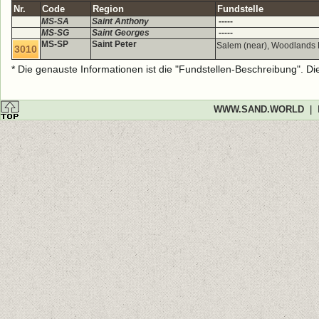
Nr.
Code
Region
Fundstelle
MS-SA
Saint Anthony
-----
MS-SG
Saint Georges
-----
MS-SP
Saint Peter
Salem (near), Woodlands
3010
* Die genauste Informationen ist die "Fundstellen-Beschreibung". D
WWW.SAND.WORLD
|