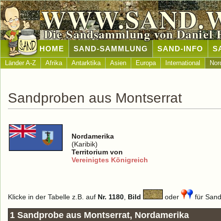
WWW.SAND.
Die Sandsammlung von Daniel 
HOME
SAND-SAMMLUNG
SAND-INFO
S
Länder A-Z
Afrika
Antarktika
Asien
Europa
International
Nor
Sandproben aus Montserrat
Nordamerika
(Karibik)
Territorium von
Vereinigtes Königreich
Klicke in der Tabelle z.B. auf
Nr. 1180
,
Bild
oder
für Sand 
1 Sandprobe aus Montserrat, Nordamerika