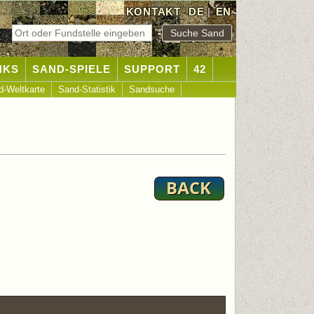
KONTAKT
DE
|
EN
NKS
SAND-SPIELE
SUPPORT
42
d-Weltkarte
Sand-Statistik
Sandsuche