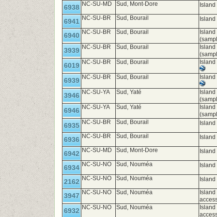
NC-SU-MD
Sud, Mont-Dore
Island
6938
NC-SU-BR
Sud, Bourail
Island
6941
NC-SU-BR
Sud, Bourail
Island
6940
(samp
NC-SU-BR
Sud, Bourail
Island
3939
(samp
NC-SU-BR
Sud, Bourail
Island
6019
NC-SU-BR
Sud, Bourail
Island
6939
NC-SU-YA
Sud, Yaté
Island
3946
(samp
NC-SU-YA
Sud, Yaté
Island
6946
(samp
NC-SU-BR
Sud, Bourail
Island
6935
NC-SU-BR
Sud, Bourail
Island
6936
NC-SU-MD
Sud, Mont-Dore
Island
6942
NC-SU-NO
Sud, Nouméa
Islan
6934
NC-SU-NO
Sud, Nouméa
Island
2162
NC-SU-NO
Sud, Nouméa
Island
3947
access
NC-SU-NO
Sud, Nouméa
Island
6932
access