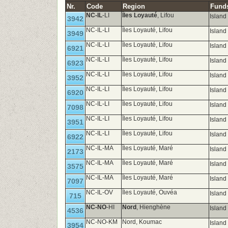
Nr.
Code
Region
Funds
NC-IL
-LI
Îles Loyauté
, Lifou
Island
3942
NC-IL-LI
Îles Loyauté, Lifou
Island
3949
NC-IL-LI
Îles Loyauté, Lifou
Island
6921
NC-IL-LI
Îles Loyauté, Lifou
Island
6923
NC-IL-LI
Îles Loyauté, Lifou
Island
3952
NC-IL-LI
Îles Loyauté, Lifou
Island
6920
NC-IL-LI
Îles Loyauté, Lifou
Island
7098
NC-IL-LI
Îles Loyauté, Lifou
Island
3951
NC-IL-LI
Îles Loyauté, Lifou
Island
6922
NC-IL-MA
Îles Loyauté, Maré
Island
2173
NC-IL-MA
Îles Loyauté, Maré
Island
3575
NC-IL-MA
Îles Loyauté, Maré
Island
7097
NC-IL-OV
Îles Loyauté, Ouvéa
Islan
715
NC-NO
-HI
Nord
, Hienghène
Island
4536
NC-NO-KM
Nord, Koumac
Island
3954