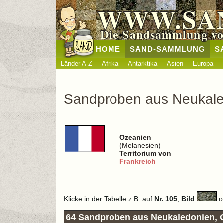
WWW.SA
Die Sandsammlung vo
HOME
SAND-SAMMLUNG
S
Länder A-Z
Afrika
Antarktika
Asien
Europa
Sandproben aus Neukal
Ozeanien
(Melanesien)
Territorium von
Frankreich
Klicke in der Tabelle z.B. auf
Nr. 105
,
Bild
o
64 Sandproben aus Neukaledonien, 