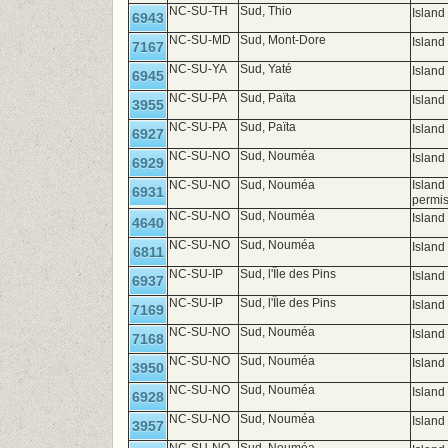
NC-SU-TH
Sud, Thio
Island
6943
NC-SU-MD
Sud, Mont-Dore
Island
7167
NC-SU-YA
Sud, Yaté
Island
6945
NC-SU-PA
Sud, Païta
Islan
3955
NC-SU-PA
Sud, Païta
Islan
6927
NC-SU-NO
Sud, Nouméa
Island
6929
NC-SU-NO
Sud, Nouméa
Island
6931
permi
NC-SU-NO
Sud, Nouméa
Island
4640
NC-SU-NO
Sud, Nouméa
Island
6811
NC-SU-IP
Sud, l'Île des Pins
Island
6937
NC-SU-IP
Sud, l'Île des Pins
Island
7169
NC-SU-NO
Sud, Nouméa
Island
7168
NC-SU-NO
Sud, Nouméa
Island
3950
NC-SU-NO
Sud, Nouméa
Island
6928
NC-SU-NO
Sud, Nouméa
Island
3957