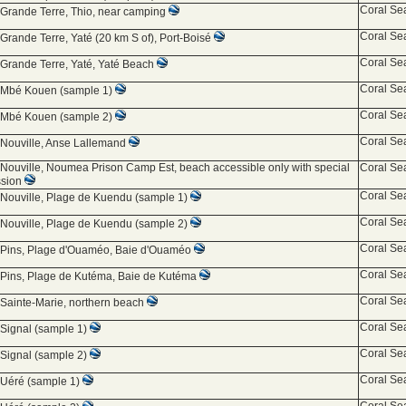
Coral Se
 Grande Terre, Thio, near camping
Coral Se
 Grande Terre, Yaté (20 km S of), Port-Boisé
Coral Se
 Grande Terre, Yaté, Yaté Beach
Coral Se
d Mbé Kouen (sample 1)
Coral Se
d Mbé Kouen (sample 2)
Coral Se
 Nouville, Anse Lallemand
 Nouville, Noumea Prison Camp Est, beach accessible only with special
Coral Se
ssion
Coral Se
 Nouville, Plage de Kuendu (sample 1)
Coral Se
 Nouville, Plage de Kuendu (sample 2)
Coral Se
 Pins, Plage d'Ouaméo, Baie d'Ouaméo
Coral Se
 Pins, Plage de Kutéma, Baie de Kutéma
Coral Se
 Sainte-Marie, northern beach
Coral Se
 Signal (sample 1)
Coral Se
 Signal (sample 2)
Coral Se
 Uéré (sample 1)