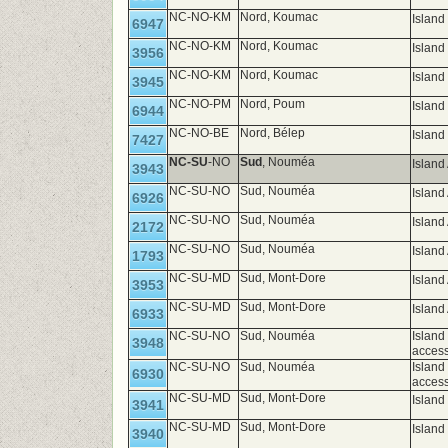
NC-NO-KM
Nord, Koumac
Island
6947
NC-NO-KM
Nord, Koumac
Island
3956
NC-NO-KM
Nord, Koumac
Islan
3945
NC-NO-PM
Nord, Poum
Island
6944
NC-NO-BE
Nord, Bélep
Island
7427
NC-SU
-NO
Sud
, Nouméa
Island
3943
NC-SU-NO
Sud, Nouméa
Island
6926
NC-SU-NO
Sud, Nouméa
Islan
2172
NC-SU-NO
Sud, Nouméa
Islan
1793
NC-SU-MD
Sud, Mont-Dore
Island 
3953
NC-SU-MD
Sud, Mont-Dore
Island 
6933
NC-SU-NO
Sud, Nouméa
Island
3948
access
NC-SU-NO
Sud, Nouméa
Island
6930
access
NC-SU-MD
Sud, Mont-Dore
Island
3941
NC-SU-MD
Sud, Mont-Dore
Island
3940