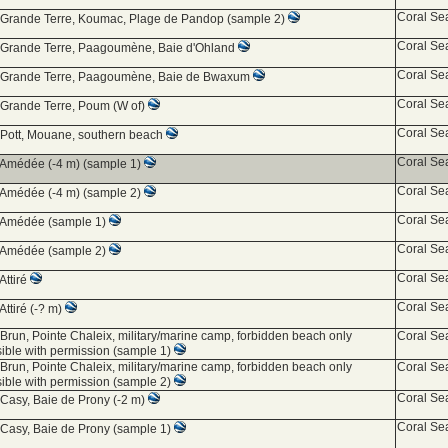
Coral Se
 Grande Terre, Koumac, Plage de Pandop (sample 2)
Coral Se
 Grande Terre, Paagoumène, Baie d'Ohland
Coral Se
d Grande Terre, Paagoumène, Baie de Bwaxum
Coral Se
 Grande Terre, Poum (W of)
Coral Se
 Pott, Mouane, southern beach
Coral Se
 Amédée (-4 m) (sample 1)
Coral Se
 Amédée (-4 m) (sample 2)
Coral Se
d Amédée (sample 1)
Coral Se
d Amédée (sample 2)
Coral Se
Attiré
Coral Se
Attiré (-? m)
 Brun, Pointe Chaleix, military/marine camp, forbidden beach only
Coral Se
ible with permission (sample 1)
 Brun, Pointe Chaleix, military/marine camp, forbidden beach only
Coral Se
ible with permission (sample 2)
Coral Se
 Casy, Baie de Prony (-2 m)
Coral Se
 Casy, Baie de Prony (sample 1)