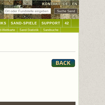
KONTAKT
DE
|
EN
NKS
SAND-SPIELE
SUPPORT
42
d-Weltkarte
Sand-Statistik
Sandsuche