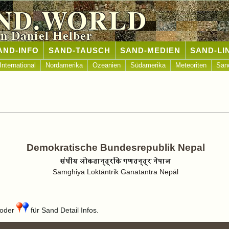
ND.WORLD
n Daniel Helber
AND-INFO
SAND-TAUSCH
SAND-MEDIEN
SAND-LI
International
Nordamerika
Ozeanien
Südamerika
Meteoriten
San
Demokratische Bundesrepublik Nepal
Samghiya Loktāntrik Ganatantra Nepāl
oder
für Sand Detail Infos.