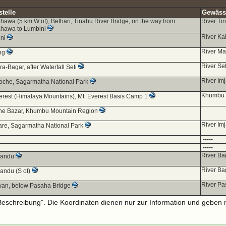
telle
Gewässe
hawa (5 km W of), Bethari, Tinahu River Bridge, on the way from
River Ti
ahawa to Lumbini
River Ka
ni
River Ma
ng
River Set
a-Bagar, after Waterfall Seti
River Im
oche, Sagarmatha National Park
Khumbu I
erest (Himalaya Mountains), Mt. Everest Basis Camp 1
e Bazar, Khumbu Mountain Region
River Im
re, Sagarmatha National Park
-----
-----
River Ba
mandu
River Ba
andu (S of)
River P
an, below Pasaha Bridge
-Beschreibung". Die Koordinaten dienen nur zur Information und geben 