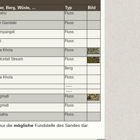
r, Berg, Wüste, ...
Typ
Bild
nahu
Fluss
li Gandaki
Fluss
rsyangdi
Fluss
i
Fluss
ja Khola
Fluss
cefall Stream
Fluss
Berg
ja Khola
Fluss
-----
-----
gmati
Fluss
gmati
Fluss
asaha
Fluss
nur die
mögliche
Fundstelle des Sandes dar.