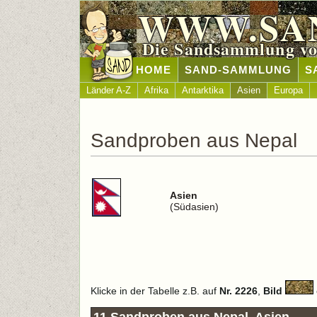
WWW.SA
Die Sandsammlung vo
HOME
SAND-SAMMLUNG
S
Länder A-Z
Afrika
Antarktika
Asien
Europa
Sandproben aus Nepal
Asien
(Südasien)
Klicke in der Tabelle z.B. auf
Nr. 2226
,
Bild