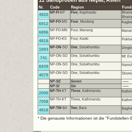
11 Sandproben aus Nepal, Asien
Nr.
Code
Region
Funds
NP-FI
-KP
Five
, Kapilvastu
Bhaira
4820
Bhair
NP-FO
-MS
Four
, Mustang
Kagbe
6912
NP-FO-MN
Four, Manang
Mana
6896
NP-FO-KS
Four, Kaski
Pokhar
4819
NP-ON
-SO
One
, Solukhumbu
Dingb
1893
NP-ON-SO
One, Solukhumbu
Mt. Ev
741
NP-ON-SO
One, Solukhumbu
Namch
6839
NP-ON-SO
One, Solukhumbu
Shoma
4079
NP-SE
Seven
-----
NP-SI
Six
-----
NP-TH
-KT
Three
, Kathmandu
Kath
2000
NP-TH-KT
Three, Kathmandu
Kathm
7058
NP-TW
-BA
Two
, Bara
Baghw
4818
* Die genauste Informationen ist die "Fundstellen