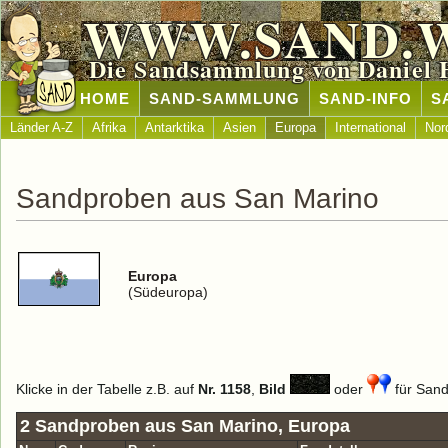
WWW.SAND.
Die Sandsammlung von Daniel 
HOME
SAND-SAMMLUNG
SAND-INFO
S
Länder A-Z
Afrika
Antarktika
Asien
Europa
International
Nor
Sandproben aus San Marino
Europa
(Südeuropa)
Klicke in der Tabelle z.B. auf
Nr. 1158
,
Bild
oder
für Sand 
2 Sandproben aus San Marino, Europa