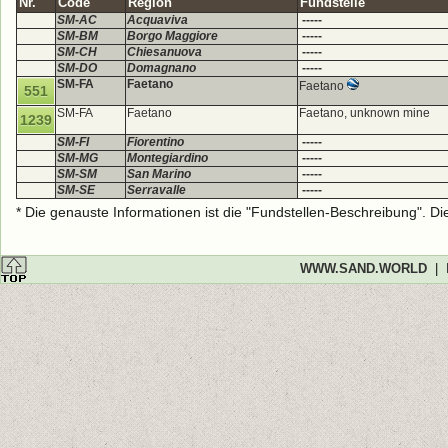
Nr.
Code
Region
Fundstelle
SM-AC
Acquaviva
-----
SM-BM
Borgo Maggiore
-----
SM-CH
Chiesanuova
-----
SM-DO
Domagnano
-----
SM-FA
Faetano
Faetano
551
SM-FA
Faetano
Faetano, unknown mine
1239
SM-FI
Fiorentino
-----
SM-MG
Montegiardino
-----
SM-SM
San Marino
-----
SM-SE
Serravalle
-----
* Die genauste Informationen ist die "Fundstellen-Beschreibung". D
WWW.SAND.WORLD
|