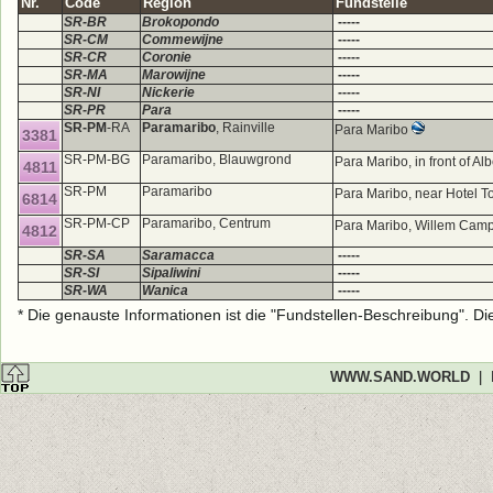
Nr.
Code
Region
Fundstelle
SR-BR
Brokopondo
-----
SR-CM
Commewijne
-----
SR-CR
Coronie
-----
SR-MA
Marowijne
-----
SR-NI
Nickerie
-----
SR-PR
Para
-----
SR-PM
-RA
Paramaribo
, Rainville
Para Maribo
3381
SR-PM-BG
Paramaribo, Blauwgrond
Para Maribo, in front of Al
4811
SR-PM
Paramaribo
Para Maribo, near Hotel T
6814
SR-PM-CP
Paramaribo, Centrum
Para Maribo, Willem Camp
4812
SR-SA
Saramacca
-----
SR-SI
Sipaliwini
-----
SR-WA
Wanica
-----
* Die genauste Informationen ist die "Fundstellen-Beschreibung". D
WWW.SAND.WORLD
|