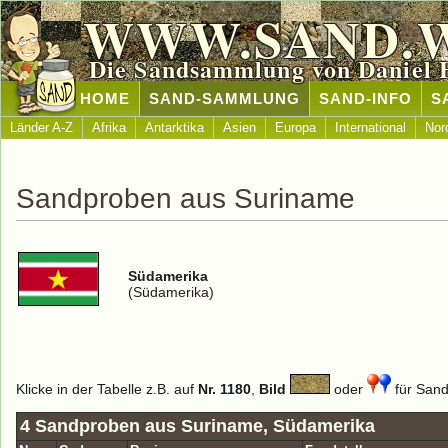
WWW.SAND.
Die Sandsammlung von Daniel 
HOME
SAND-SAMMLUNG
SAND-INFO
S
Länder A-Z
Afrika
Antarktika
Asien
Europa
International
Nor
Sandproben aus Suriname
Südamerika
(Südamerika)
Klicke in der Tabelle z.B. auf
Nr. 1180
,
Bild
oder
für Sand 
4 Sandproben aus Suriname, Südamerika