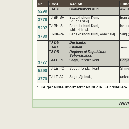
Nr.
Code
Region
Fund
TJ-BK
Badakhshoni Kuni
Ak-Ba
5299
TJ-BK-SH
Badakhshoni Kuni,
from 
3778
Shugnanskij
TJ-BK-IS
Badakhshoni Kuni,
Ishko
5297
Ishkashimskij
TJ-BK-VA
Badakhshoni Kuni, Vanchskij
Vanj 
3780
TJ-DU
Dushanbe
-----
TJ-KL
Khatlon
-----
TJ-RR
Regions of Republican
-----
Subordination
TJ-LE
-PC
Sogd
, Pendzhikent
Panja
3777
TJ-LE-PC
Sogd, Pendzhikent
Shing
5296
TJ-LE-AJ
Sogd, Ajninskij
unkno
3779
* Die genauste Informationen ist die "Fundstellen
WWW.