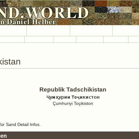
ND.WORLD
n Daniel Helber
AND-INFO
SAND-TAUSCH
SAND-MEDIEN
SAND-LI
International
Nordamerika
Ozeanien
Südamerika
Meteoriten
San
istan
Republik Tadschikistan
Çumhuriyi Toçikiston
für Sand Detail Infos.
ien