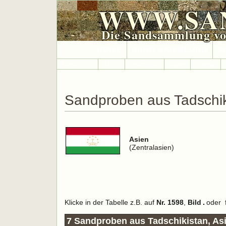
WWW.SA
Die Sandsammlung vo
HOME
SAND-SAMMLUNG
S
Länder A-Z
Afrika
Antarktika
Asien
Europa
Sandproben aus Tadschik
Asien
(Zentralasien)
Klicke in der Tabelle z.B. auf
Nr. 1598
,
Bild
oder
7 Sandproben aus Tadschikistan, As