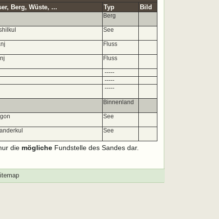
r, Berg, Wüste, ...
Typ
Bild
Berg
hilkul
See
nj
Fluss
nj
Fluss
-----
-----
-----
Binnenland
jgon
See
kanderkul
See
nur die
mögliche
Fundstelle des Sandes dar.
itemap