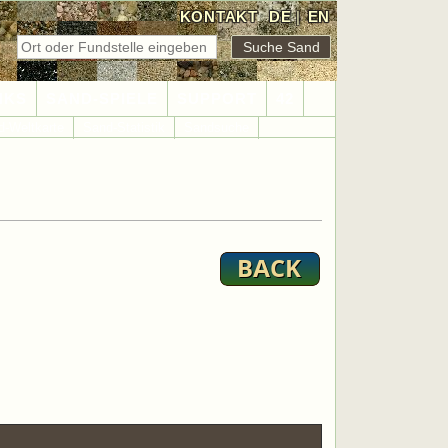
KONTAKT
DE
|
EN
NKS
SAND-SPIELE
SUPPORT
42
d-Weltkarte
Sand-Statistik
Sandsuche