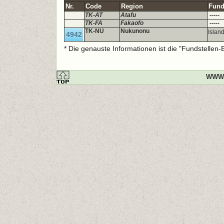
Nr.
Code
Region
Fund
TK-AT
Atafu
-----
TK-FA
Fakaofo
-----
TK-NU
Nukunonu
Islan
4942
* Die genauste Informationen ist die "Fundstellen
WWW.