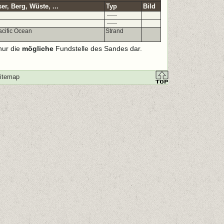
r, Berg, Wüste, ...
Typ
Bild
-----
-----
acific Ocean
Strand
nur die
mögliche
Fundstelle des Sandes dar.
itemap