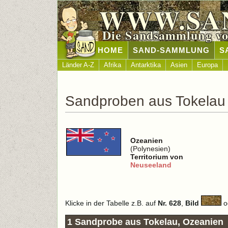
WWW.SA
Die Sandsammlung vo
HOME
SAND-SAMMLUNG
S
Länder A-Z
Afrika
Antarktika
Asien
Europa
Sandproben aus Tokelau
Ozeanien
(Polynesien)
Territorium von
Neuseeland
Klicke in der Tabelle z.B. auf
Nr. 628
,
Bild
o
1 Sandprobe aus Tokelau, Ozeanien