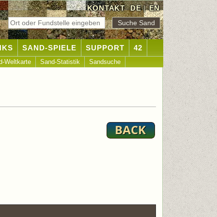
KONTAKT
DE
|
EN
NKS
SAND-SPIELE
SUPPORT
42
d-Weltkarte
Sand-Statistik
Sandsuche