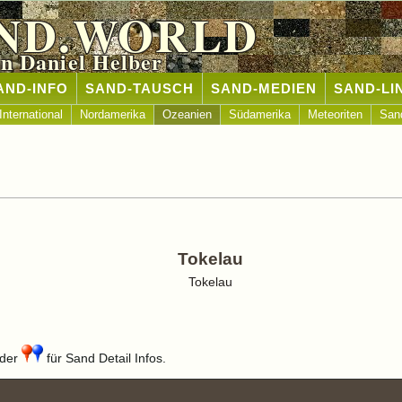
ND.WORLD
n Daniel Helber
AND-INFO
SAND-TAUSCH
SAND-MEDIEN
SAND-LI
International
Nordamerika
Ozeanien
Südamerika
Meteoriten
San
Tokelau
Tokelau
der
für Sand Detail Infos.