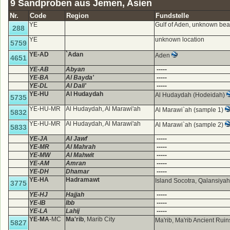
9 Sandproben aus Jemen, Asien
Nr.
Code
Region
Fundstelle
YE
Gulf of Aden, unknown be
288
YE
unknown location
5759
YE-AD
`Adan
Aden
4651
YE-AB
Abyan
-----
YE-BA
Al Bayda'
-----
YE-DL
Al Dali'
-----
YE-HU
Al Hudaydah
Al Hudaydah (Hodeidah)
5735
YE-HU-MR
Al Hudaydah, Al Marawi'ah
Al Marawi`ah (sample 1)
5832
YE-HU-MR
Al Hudaydah, Al Marawi'ah
Al Marawi`ah (sample 2)
5833
YE-JA
Al Jawf
-----
YE-MR
Al Mahrah
-----
YE-MW
Al Mahwit
-----
YE-AM
Amran
-----
YE-DH
Dhamar
-----
YE-HA
Hadramawt
Island Socotra, Qalansiya
3775
YE-HJ
Hajjah
-----
YE-IB
Ibb
-----
YE-LA
Lahij
-----
YE-MA
-MC
Ma'rib
, Marib City
Ma'rib, Ma'rib Ancient Rui
5827