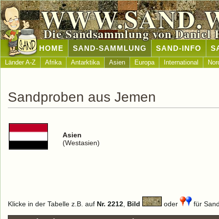
WWW.SAND.
Die Sandsammlung von Daniel 
HOME
SAND-SAMMLUNG
SAND-INFO
S
Länder A-Z
Afrika
Antarktika
Asien
Europa
International
Nor
Sandproben aus Jemen
Asien
(Westasien)
Klicke in der Tabelle z.B. auf
Nr. 2212
,
Bild
oder
für Sand