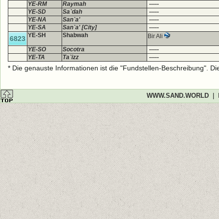
YE-RM
Raymah
-----
YE-SD
Sa`dah
-----
YE-NA
San`a'
-----
YE-SA
San`a' [City]
-----
YE-SH
Shabwah
Bir Ali
6823
YE-SO
Socotra
-----
YE-TA
Ta`izz
-----
* Die genauste Informationen ist die "Fundstellen-Beschreibung". D
WWW.SAND.WORLD
|