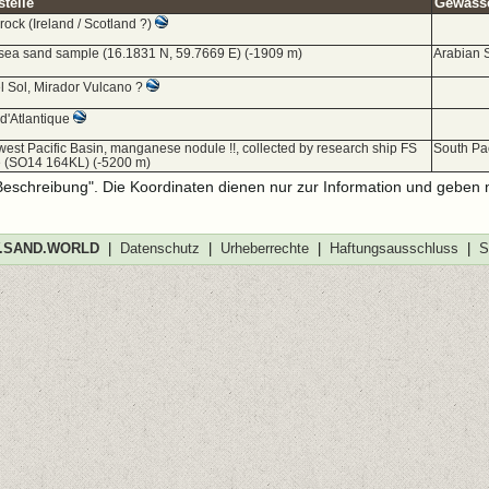
telle
Gewässer
rock (Ireland / Scotland ?)
sea sand sample (16.1831 N, 59.7669 E) (-1909 m)
Arabian 
el Sol, Mirador Vulcano ?
d'Atlantique
est Pacific Basin, manganese nodule !!, collected by research ship FS
South Pa
 (SO14 164KL) (-5200 m)
-Beschreibung". Die Koordinaten dienen nur zur Information und geben 
SAND.WORLD
|
Datenschutz
|
Urheberrechte
|
Haftungsausschluss
|
S