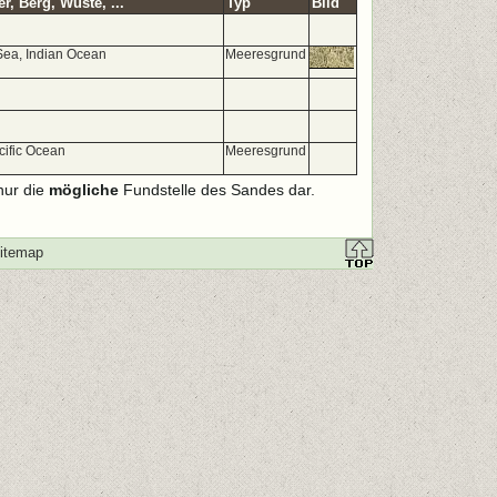
, Berg, Wüste, ...
Typ
Bild
Sea, Indian Ocean
Meeresgrund
cific Ocean
Meeresgrund
nur die
mögliche
Fundstelle des Sandes dar.
itemap