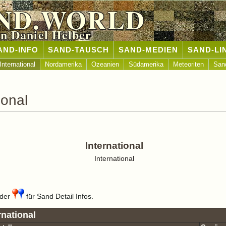
ND.WORLD
n Daniel Helber
AND-INFO
SAND-TAUSCH
SAND-MEDIEN
SAND-LI
International
Nordamerika
Ozeanien
Südamerika
Meteoriten
San
ional
International
International
der
für Sand Detail Infos.
rnational