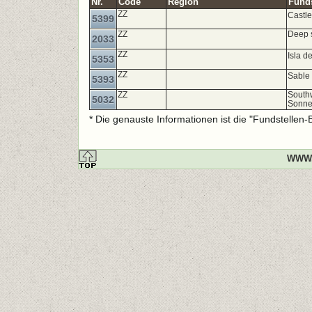
Nr.
Code
Region
Funds
ZZ
Castle
5399
ZZ
Deep 
2033
ZZ
Isla d
5353
ZZ
Sable 
5393
ZZ
Southw
5032
Sonne
* Die genauste Informationen ist die "Fundstellen
WWW.