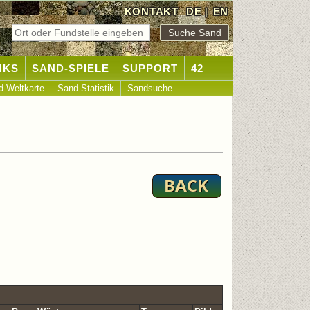
KONTAKT
DE
|
EN
NKS
SAND-SPIELE
SUPPORT
42
d-Weltkarte
Sand-Statistik
Sandsuche