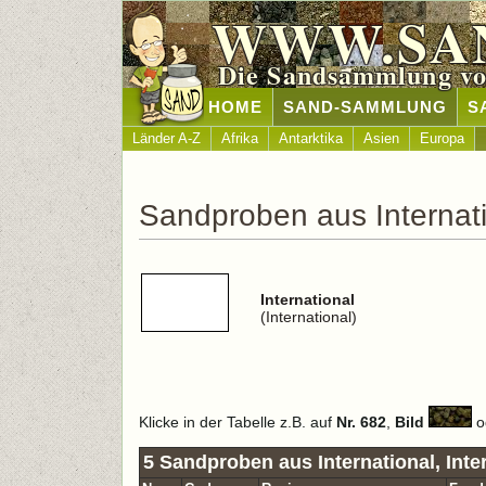
WWW.SA
Die Sandsammlung vo
HOME
SAND-SAMMLUNG
S
Länder A-Z
Afrika
Antarktika
Asien
Europa
Sandproben aus Internat
International
(International)
Klicke in der Tabelle z.B. auf
Nr. 682
,
Bild
o
5 Sandproben aus International, Inte