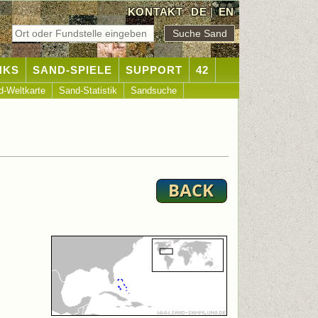
KONTAKT
DE
|
EN
NKS
SAND-SPIELE
SUPPORT
42
d-Weltkarte
Sand-Statistik
Sandsuche