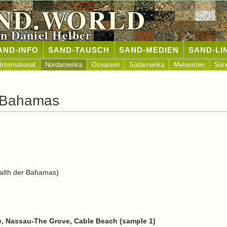
ND.WORLD
n Daniel Helber
AND-INFO
SAND-TAUSCH
SAND-MEDIEN
SAND-LI
International
Nordamerika
Ozeanien
Südamerika
Meteoriten
San
s Bahamas
th der Bahamas)
e, Nassau-The Grove, Cable Beach (sample 1)