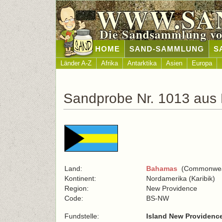
WWW.SA
Die Sandsammlung vo
HOME
SAND-SAMMLUNG
S
Länder A-Z
Afrika
Antarktika
Asien
Europa
Sandprobe Nr. 1013 au
Land:
Bahamas
(Commonweal
Kontinent:
Nordamerika (Karibik)
Region:
New Providence
Code:
BS-NW
Fundstelle:
Island New Providenc