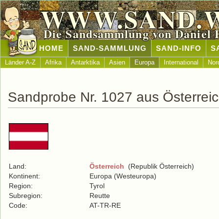
WWW.SAND.
Die Sandsammlung von Daniel 
HOME
SAND-SAMMLUNG
SAND-INFO
S
Länder A-Z
Afrika
Antarktika
Asien
Europa
International
Nor
Sandprobe Nr. 1027 aus Österrei
Land:
Österreich
(Republik Österreich)
Kontinent:
Europa (Westeuropa)
Region:
Tyrol
Subregion:
Reutte
Code:
AT-TR-RE