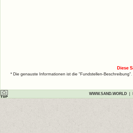
Diese S
* Die genauste Informationen ist die "Fundstellen-Beschreibung"
WWW.SAND.WORLD
|