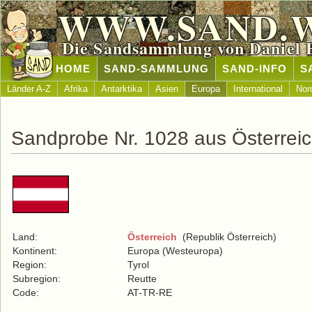
WWW.SAND.
Die Sandsammlung von Daniel 
HOME
SAND-SAMMLUNG
SAND-INFO
S
Länder A-Z
Afrika
Antarktika
Asien
Europa
International
Nor
Sandprobe Nr. 1028 aus Österrei
Land:
Österreich
(Republik Österreich)
Kontinent:
Europa (Westeuropa)
Region:
Tyrol
Subregion:
Reutte
Code:
AT-TR-RE