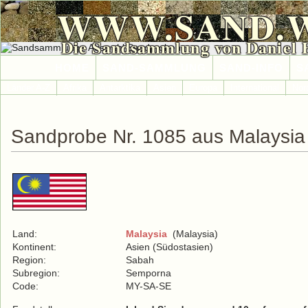
WWW.SAND.
Die Sandsammlung von Daniel 
HOME
SAND-SAMMLUNG
SAND-INFO
S
Länder A-Z
Afrika
Antarktika
Asien
Europa
International
Nor
Sandprobe Nr. 1085 aus Malaysia
Land:
Malaysia
(Malaysia)
Kontinent:
Asien (Südostasien)
Region:
Sabah
Subregion:
Semporna
Code:
MY-SA-SE