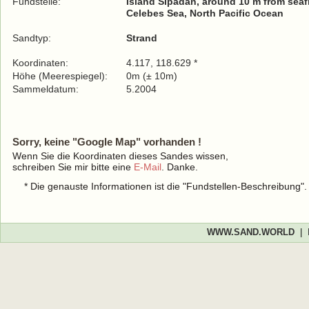
Fundstelle:
Island Sipadan, around 10 m from seaf
Celebes Sea, North Pacific Ocean
Sandtyp:
Strand
Koordinaten:
4.117, 118.629 *
Höhe (Meerespiegel):
0m (± 10m)
Sammeldatum:
5.2004
Sorry, keine "Google Map" vorhanden !
Wenn Sie die Koordinaten dieses Sandes wissen,
schreiben Sie mir bitte eine
E-Mail
. Danke.
* Die genauste Informationen ist die "Fundstellen-Beschreibung"
WWW.SAND.WORLD
|