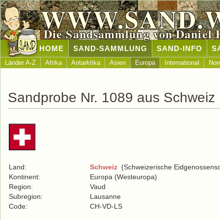
WWW.SAND.
Die Sandsammlung von Daniel 
HOME
SAND-SAMMLUNG
SAND-INFO
S
Länder A-Z
Afrika
Antarktika
Asien
Europa
International
Nor
Sandprobe Nr. 1089 aus Schweiz
Land:
Schweiz
(Schweizerische Eidgenossensc
Kontinent:
Europa (Westeuropa)
Region:
Vaud
Subregion:
Lausanne
Code:
CH-VD-LS