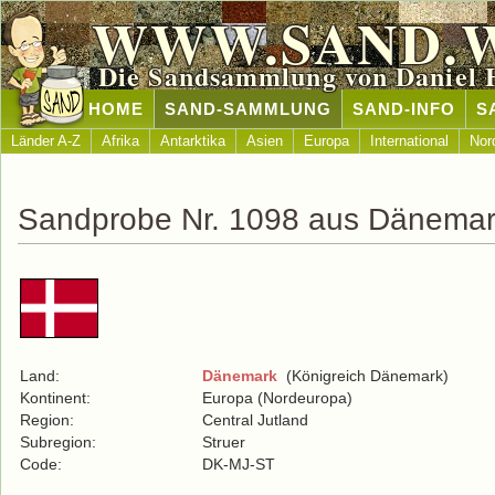
WWW.SAND.
Die Sandsammlung von Daniel 
HOME
SAND-SAMMLUNG
SAND-INFO
S
Länder A-Z
Afrika
Antarktika
Asien
Europa
International
Nor
Sandprobe Nr. 1098 aus Dänema
Land:
Dänemark
(Königreich Dänemark)
Kontinent:
Europa (Nordeuropa)
Region:
Central Jutland
Subregion:
Struer
Code:
DK-MJ-ST