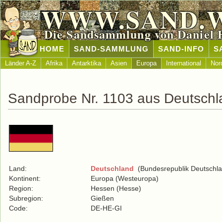
WWW.SAND.
Die Sandsammlung von Daniel 
HOME
SAND-SAMMLUNG
SAND-INFO
S
Länder A-Z
Afrika
Antarktika
Asien
Europa
International
Nor
Sandprobe Nr. 1103 aus Deutschl
Land:
Deutschland
(Bundesrepublik Deutschla
Kontinent:
Europa (Westeuropa)
Region:
Hessen (Hesse)
Subregion:
Gießen
Code:
DE-HE-GI