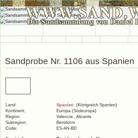
WWW.SAND.
Die Sandsammlung von Daniel 
HOME
SAND-SAMMLUNG
SAND-INFO
S
Länder A-Z
Afrika
Antarktika
Asien
Europa
International
Nor
Sandprobe Nr. 1106 aus Spanien
Land:
Spanien
(Königreich Spanien)
Kontinent:
Europa (Südeuropa)
Region:
Valencia , Alicante
Subregion:
Benidorm
Code:
ES-AN-BD