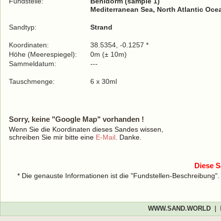
Fundstelle:
Benidorm (sample 1)
Mediterranean Sea, North Atlantic Oce
Sandtyp:
Strand
Koordinaten:
38.5354, -0.1257 *
Höhe (Meerespiegel):
0m (± 10m)
Sammeldatum:
---
Tauschmenge:
6 x 30ml
Sorry, keine "Google Map" vorhanden !
Wenn Sie die Koordinaten dieses Sandes wissen,
schreiben Sie mir bitte eine
E-Mail
. Danke.
Diese S
* Die genauste Informationen ist die "Fundstellen-Beschreibung"
WWW.SAND.WORLD
|