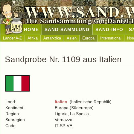
WWW.SAND.
Die Sandsammlung von Daniel 
HOME
SAND-SAMMLUNG
SAND-INFO
S
Länder A-Z
Afrika
Antarktika
Asien
Europa
International
Nor
Sandprobe Nr. 1109 aus Italien
Land:
Italien
(Italienische Republik)
Kontinent:
Europa (Südeuropa)
Region:
Liguria, La Spezia
Subregion:
Vernazza
Code:
IT-SP-VE