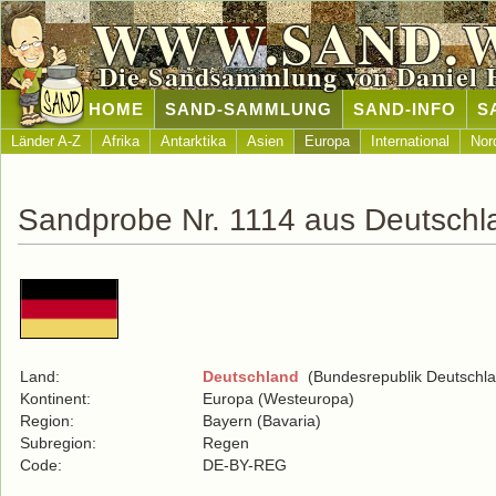
WWW.SAND.
Die Sandsammlung von Daniel 
HOME
SAND-SAMMLUNG
SAND-INFO
S
Länder A-Z
Afrika
Antarktika
Asien
Europa
International
Nor
Sandprobe Nr. 1114 aus Deutschl
Land:
Deutschland
(Bundesrepublik Deutschla
Kontinent:
Europa (Westeuropa)
Region:
Bayern (Bavaria)
Subregion:
Regen
Code:
DE-BY-REG