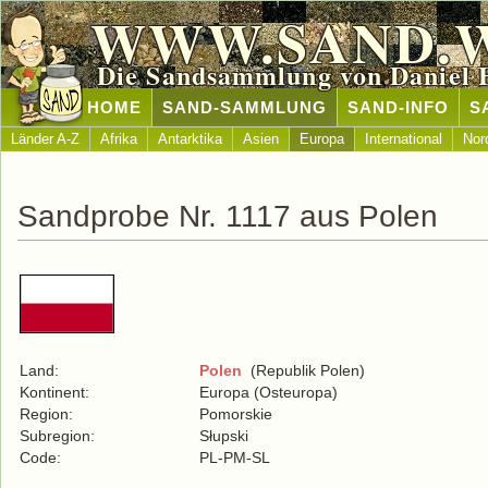
WWW.SAND.
Die Sandsammlung von Daniel 
HOME
SAND-SAMMLUNG
SAND-INFO
S
Länder A-Z
Afrika
Antarktika
Asien
Europa
International
Nor
Sandprobe Nr. 1117 aus Polen
Land:
Polen
(Republik Polen)
Kontinent:
Europa (Osteuropa)
Region:
Pomorskie
Subregion:
Słupski
Code:
PL-PM-SL