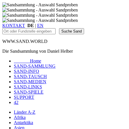
KONTAKT
DE
|
EN
WWW.SAND.WORLD
Die Sandsammlung von Daniel Helber
Home
SAND-SAMMLUNG
SAND-INFO
SAND-TAUSCH
SAND-MEDIEN
SAND-LINKS
SAND-SPIELE
SUPPORT
42
Länder A-Z
Afrika
Antarktika
Asien