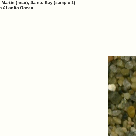
 Martin (near), Saints Bay (sample 1)
h Atlantic Ocean