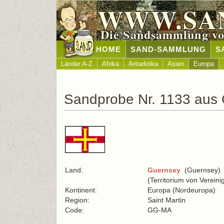
WWW.SA
Die Sandsammlung vo
HOME
SAND-SAMMLUNG
S
Länder A-Z
Afrika
Antarktika
Asien
Europa
Sandprobe Nr. 1133 aus
Land:
Guernsey
(Guernsey)
(Territorium von Vereini
Kontinent:
Europa (Nordeuropa)
Region:
Saint Martin
Code:
GG-MA