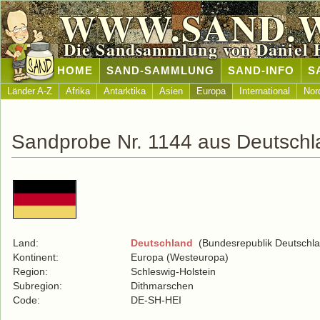
WWW.SAND.
Die Sandsammlung von Daniel 
HOME
SAND-SAMMLUNG
SAND-INFO
S
Länder A-Z
Afrika
Antarktika
Asien
Europa
International
Nor
Sandprobe Nr. 1144 aus Deutschl
Land:
Deutschland
(Bundesrepublik Deutschla
Kontinent:
Europa (Westeuropa)
Region:
Schleswig-Holstein
Subregion:
Dithmarschen
Code:
DE-SH-HEI