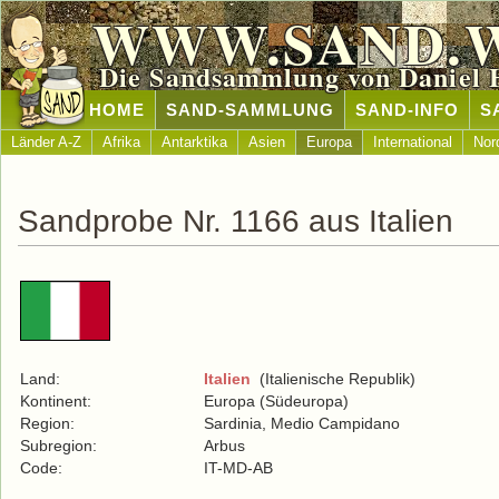
WWW.SAND.
Die Sandsammlung von Daniel 
HOME
SAND-SAMMLUNG
SAND-INFO
S
Länder A-Z
Afrika
Antarktika
Asien
Europa
International
Nor
Sandprobe Nr. 1166 aus Italien
Land:
Italien
(Italienische Republik)
Kontinent:
Europa (Südeuropa)
Region:
Sardinia, Medio Campidano
Subregion:
Arbus
Code:
IT-MD-AB