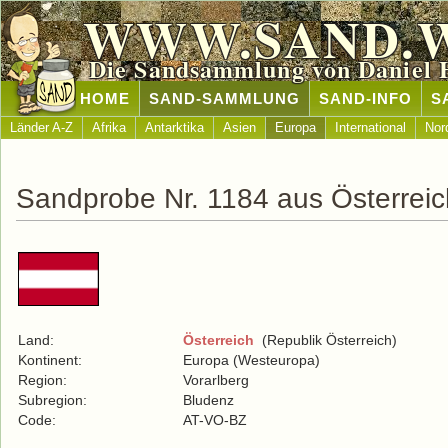
WWW.SAND.
Die Sandsammlung von Daniel 
HOME
SAND-SAMMLUNG
SAND-INFO
S
Länder A-Z
Afrika
Antarktika
Asien
Europa
International
Nor
Sandprobe Nr. 1184 aus Österreic
Land:
Österreich
(Republik Österreich)
Kontinent:
Europa (Westeuropa)
Region:
Vorarlberg
Subregion:
Bludenz
Code:
AT-VO-BZ