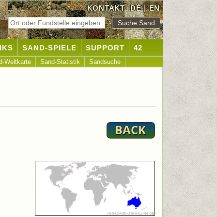
KONTAKT
DE
|
EN
NKS
SAND-SPIELE
SUPPORT
42
d-Weltkarte
Sand-Statistik
Sandsuche