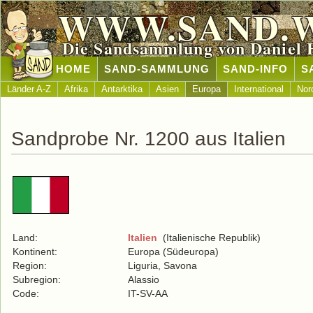
WWW.SAND.
Die Sandsammlung von Daniel 
HOME
SAND-SAMMLUNG
SAND-INFO
S
Länder A-Z
Afrika
Antarktika
Asien
Europa
International
Nor
Sandprobe Nr. 1200 aus Italien
Land:
Italien
(Italienische Republik)
Kontinent:
Europa (Südeuropa)
Region:
Liguria, Savona
Subregion:
Alassio
Code:
IT-SV-AA