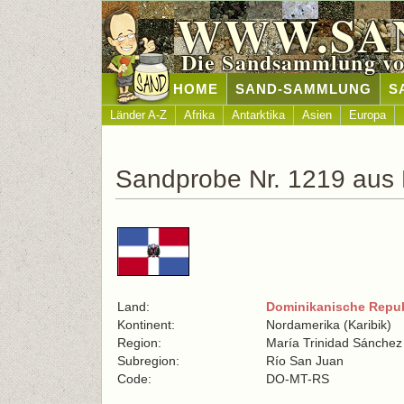
WWW.SA
Die Sandsammlung vo
HOME
SAND-SAMMLUNG
S
Länder A-Z
Afrika
Antarktika
Asien
Europa
Sandprobe Nr. 1219 aus 
Land:
Dominikanische Repub
Kontinent:
Nordamerika (Karibik)
Region:
María Trinidad Sánchez
Subregion:
Río San Juan
Code:
DO-MT-RS