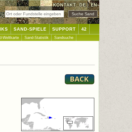
KONTAKT
DE
|
EN
NKS
SAND-SPIELE
SUPPORT
42
d-Weltkarte
Sand-Statistik
Sandsuche