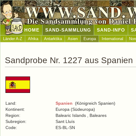
WWW.SAND.
Die Sandsammlung von Daniel 
HOME
SAND-SAMMLUNG
SAND-INFO
S
Länder A-Z
Afrika
Antarktika
Asien
Europa
International
Nor
Sandprobe Nr. 1227 aus Spanien
Land:
Spanien
(Königreich Spanien)
Kontinent:
Europa (Südeuropa)
Region:
Balearic Islands , Baleares
Subregion:
Sant Lluís
Code:
ES-BL-SN