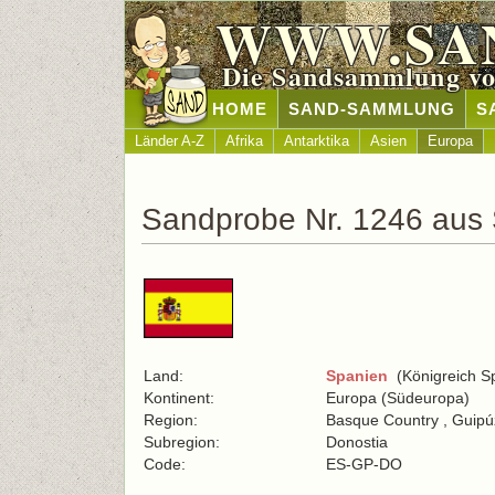
WWW.SA
Die Sandsammlung vo
HOME
SAND-SAMMLUNG
S
Länder A-Z
Afrika
Antarktika
Asien
Europa
Sandprobe Nr. 1246 aus
Land:
Spanien
(Königreich S
Kontinent:
Europa (Südeuropa)
Region:
Basque Country , Guip
Subregion:
Donostia
Code:
ES-GP-DO