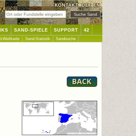
KONTAKT
DE
|
EN
NKS
SAND-SPIELE
SUPPORT
42
d-Weltkarte
Sand-Statistik
Sandsuche