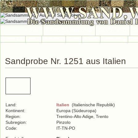
WWW.SAND.
Die Sandsammlung von Daniel 
HOME
SAND-SAMMLUNG
SAND-INFO
S
Länder A-Z
Afrika
Antarktika
Asien
Europa
International
Nor
Sandprobe Nr. 1251 aus Italien
Land:
Italien
(Italienische Republik)
Kontinent:
Europa (Südeuropa)
Region:
Trentino-Alto Adige, Trento
Subregion:
Pinzolo
Code:
IT-TN-PO