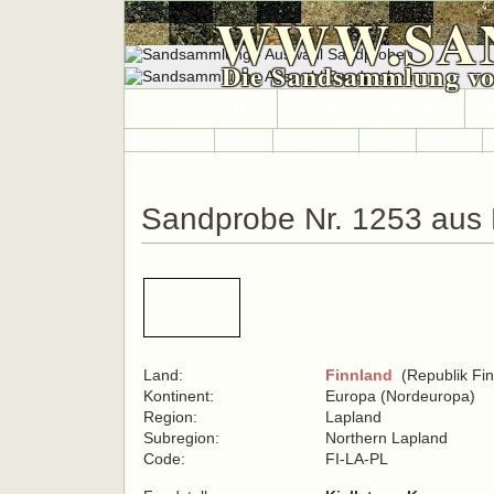
WWW.SA
Die Sandsammlung vo
HOME
SAND-SAMMLUNG
S
Länder A-Z
Afrika
Antarktika
Asien
Europa
Sandprobe Nr. 1253 aus 
Land:
Finnland
(Republik Fin
Kontinent:
Europa (Nordeuropa)
Region:
Lapland
Subregion:
Northern Lapland
Code:
FI-LA-PL