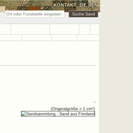
KONTAKT
DE
|
EN
NKS
SAND-SPIELE
SUPPORT
42
d-Weltkarte
Sand-Statistik
Sandsuche
(Originalgröße = 1 cm²)