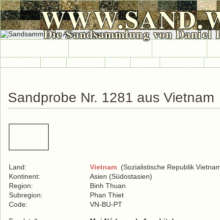
WWW.SAND.
Die Sandsammlung von Daniel 
HOME
SAND-SAMMLUNG
SAND-INFO
S
Länder A-Z
Afrika
Antarktika
Asien
Europa
International
Nor
Sandprobe Nr. 1281 aus Vietnam
Land:
Vietnam
(Sozialistische Republik Vietna
Kontinent:
Asien (Südostasien)
Region:
Binh Thuan
Subregion:
Phan Thiet
Code:
VN-BU-PT