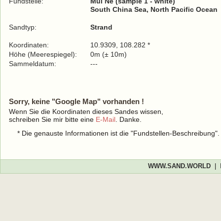
Fundstelle:
Mui Né (sample 1 - white)
South China Sea, North Pacific Ocean
Sandtyp:
Strand
Koordinaten:
10.9309, 108.282 *
Höhe (Meerespiegel):
0m (± 10m)
Sammeldatum:
---
Sorry, keine "Google Map" vorhanden !
Wenn Sie die Koordinaten dieses Sandes wissen,
schreiben Sie mir bitte eine
E-Mail
. Danke.
* Die genauste Informationen ist die "Fundstellen-Beschreibung"
WWW.SAND.WORLD
|