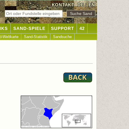
KONTAKT
DE
|
EN
NKS
SAND-SPIELE
SUPPORT
42
d-Weltkarte
Sand-Statistik
Sandsuche