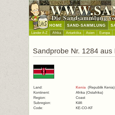
WWW.SA
Die Sandsammlung vo
HOME
SAND-SAMMLUNG
S
Länder A-Z
Afrika
Antarktika
Asien
Europa
Sandprobe Nr. 1284 aus
Land:
Kenia
(Republik Kenia)
Kontinent:
Afrika (Ostafrika)
Region:
Coast
Subregion:
Kilifi
Code:
KE-CO-KF