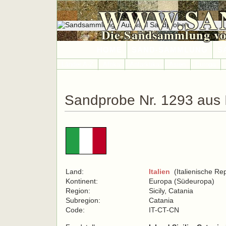
WWW.SA
Die Sandsammlung vo
HOME
SAND-SAMMLUNG
S
Länder A-Z
Afrika
Antarktika
Asien
Europa
Sandprobe Nr. 1293 aus I
Land:
Italien
(Italienische Rep
Kontinent:
Europa (Südeuropa)
Region:
Sicily, Catania
Subregion:
Catania
Code:
IT-CT-CN