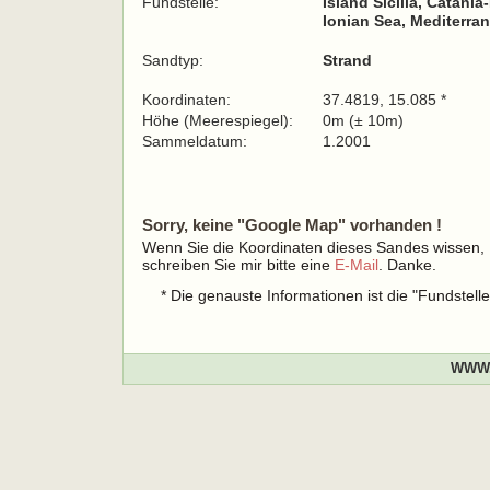
Fundstelle:
Island Sicilia, Catania
Ionian Sea, Mediterra
Sandtyp:
Strand
Koordinaten:
37.4819, 15.085 *
Höhe (Meerespiegel):
0m (± 10m)
Sammeldatum:
1.2001
Sorry, keine "Google Map" vorhanden !
Wenn Sie die Koordinaten dieses Sandes wissen,
schreiben Sie mir bitte eine
E-Mail
. Danke.
* Die genauste Informationen ist die "Fundstel
WWW.