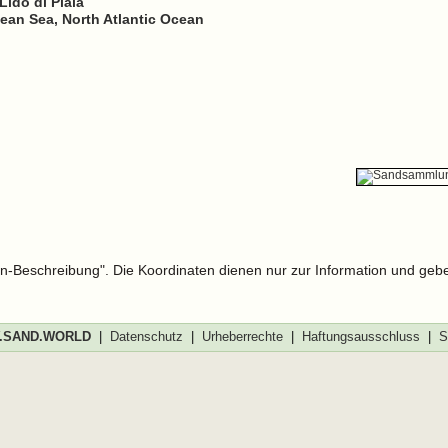
-Lido di Plaia
nean Sea, North Atlantic Ocean
len-Beschreibung". Die Koordinaten dienen nur zur Information und geb
SAND.WORLD
|
Datenschutz
|
Urheberrechte
|
Haftungsausschluss
|
S