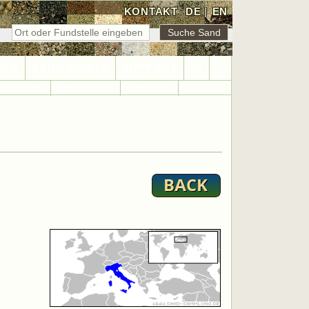
KONTAKT
DE
|
EN
NKS
SAND-SPIELE
SUPPORT
42
d-Weltkarte
Sand-Statistik
Sandsuche